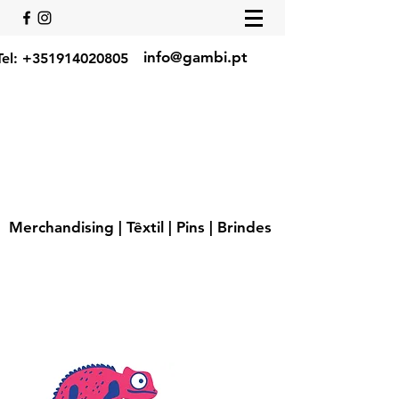
info@gambi.pt
Tel:
+351914020805
Merchandising | Têxtil | Pins | Brindes